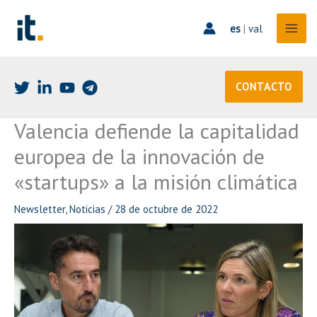
Ir
al
es
|
val
contenido
CONTACTO
Valencia defiende la capitalidad
europea de la innovación de
«startups» a la misión climática
Newsletter
,
Noticias
/
28 de octubre de 2022