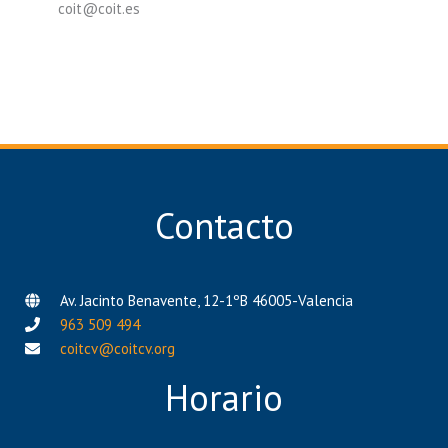
coit@coit.es
Contacto
Av. Jacinto Benavente, 12-1ºB 46005-Valencia
963 509 494
coitcv@coitcv.org
Horario