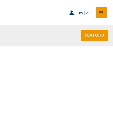
es
|
val
CONTACTO