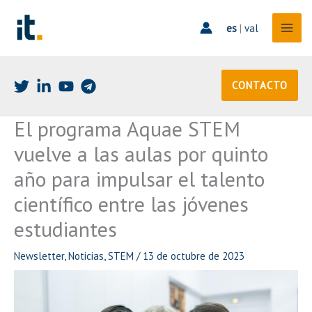
Ir
al
es
|
val
contenido
CONTACTO
El programa Aquae STEM
vuelve a las aulas por quinto
año para impulsar el talento
científico entre las jóvenes
estudiantes
Newsletter
,
Noticias
,
STEM
/
13 de octubre de 2023