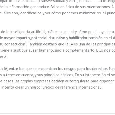
partió la versatilidad, transversalidad y vertiginosidad de la Inteli
 de la información generada o falta de ética de sus orientaciones. 
ber cuáles son, identificarlos y ver cómo podemos minimizarlos “el pri
de la inteligencia artificial, cuál es su papel y cómo puede ayudar 
de mayor impacto, potencial disruptivo y habilitador también en el
 su consecución”. También destacó que la IA es una de las principa
viene a sustituir al ser humano, sino a complementarlo. Ello nos o
eso”.
 la IA, entre los que se encuentran los riesgos para los derechos f
a tener en cuenta, y sus principios básicos. En su intervención el so
hos casos las propias empresas deciden autoregularse, para disponer
e intenta crear un marco jurídico de referencia internacional.