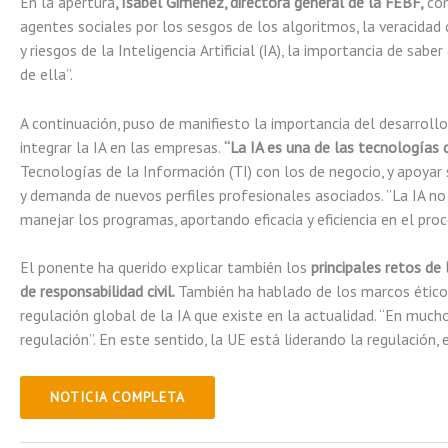
En la apertura
, Isabel Giménez, directora general de la FEBF,
com
agentes sociales por los sesgos de los algoritmos, la veracidad
y riesgos de la Inteligencia Artificial (IA), la importancia de sa
de ella”.
A continuación, puso de manifiesto la importancia del desarrollo 
integrar la IA en las empresas.
“La IA es una de las tecnologías 
Tecnologías de la Información (TI) con los de negocio, y apoyar
y demanda de nuevos perfiles profesionales asociados. ”La IA no 
manejar los programas, aportando eficacia y eficiencia en el proc
El ponente ha querido explicar también los
principales retos de
de responsabilidad civil.
También ha hablado de los marcos éticos 
regulación global de la IA que existe en la actualidad. “En muc
regulación”. En este sentido, la UE está liderando la regulación, 
NOTICIA COMPLETA