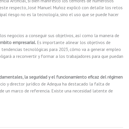
gencia Artificial, si bien manifestó los temores de numerosos
A este respecto, José Manuel Muñoz explicó con detalle los retos
ncipal riesgo no es la tecnología, sino el uso que se puede hacer
a los negocios a conseguir sus objetivos, así como la manera de
 ámbito empresarial.
Es importante alinear los objetivos de
les tendencias tecnológicas para 2023, cómo va a generar empleo
bligará a reconvertir y formar a los trabajadores para que puedan
undamentales, la seguridad y el funcionamiento eficaz del régimen
cio y director jurídico de Adequa ha destacado la falta de
 de un marco de referencia. Existe una necesidad latente de