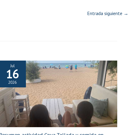
Entrada siguiente
→
Jul
16
2026
Resumen actividad Cova Tallada y comida en