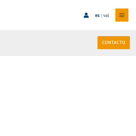
es
|
val
CONTACTO