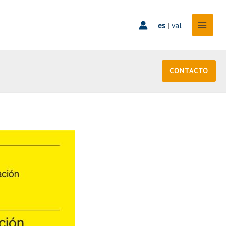
es
|
val
CONTACTO