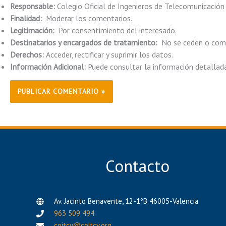
Responsable:
Colegio Oficial de Ingenieros de Telecomunicación
Finalidad:
Moderar los comentarios.
Legitimación:
Por consentimiento del interesado.
Destinatarios y encargados de tratamiento:
No se ceden o comun
Derechos:
Acceder, rectificar y suprimir los datos.
Información Adicional:
Puede consultar la información detallad
Contacto
Av. Jacinto Benavente, 12-1ºB 46005-Valencia
963 509 494
coitcv@coitcv.org