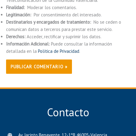
Telecomunicación de la Comunidad Valenciana.
Finalidad:
Moderar los comentarios.
Legitimación:
Por consentimiento del interesado.
Destinatarios y encargados de tratamiento:
No se ceden o
comunican datos a terceros para prestar este servicio.
Derechos:
Acceder, rectificar y suprimir los datos.
Información Adicional:
Puede consultar la información
detallada en la
Política de Privacidad
.
Contacto
Av. Jacinto Benavente, 12-1ºB 46005-Valencia