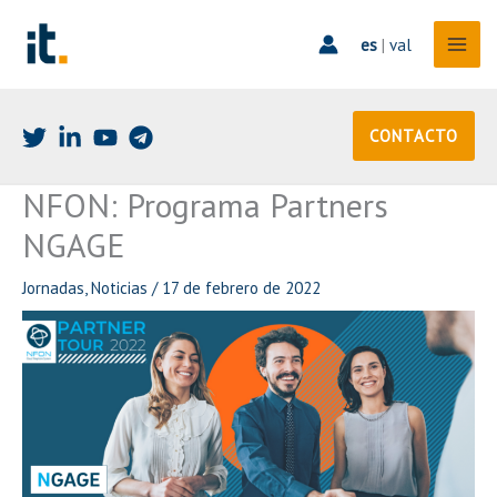
Ir
al
es
|
val
contenido
CONTACTO
NFON: Programa Partners
NGAGE
Jornadas
,
Noticias
/
17 de febrero de 2022