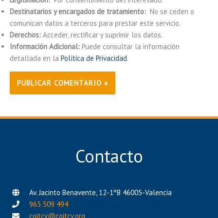
Destinatarios y encargados de tratamiento:
No se ceden o
comunican datos a terceros para prestar este servicio.
Derechos:
Acceder, rectificar y suprimir los datos.
Información Adicional:
Puede consultar la información
detallada en la
Política de Privacidad
.
Contacto
Av. Jacinto Benavente, 12-1ºB 46005-Valencia
963 509 494
coitcv@coitcv.org