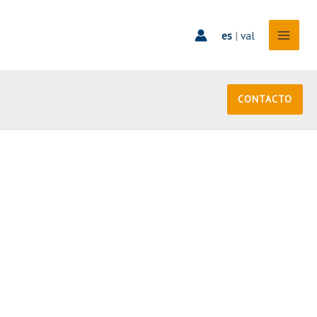
es
|
val
CONTACTO