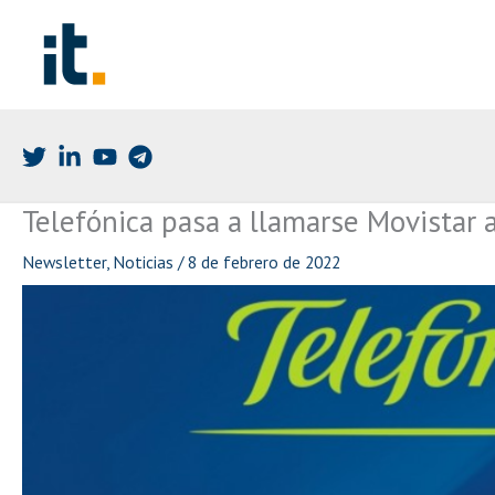
Ir
al
contenido
Telefónica pasa a llamarse Movistar a
Newsletter
,
Noticias
/
8 de febrero de 2022