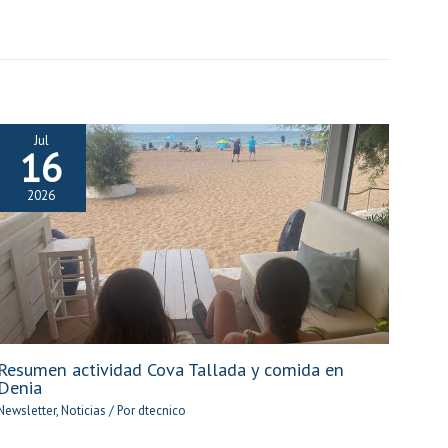
Jul
16
2026
Resumen actividad Cova Tallada y comida en
Denia
Newsletter
,
Noticias
/ Por
dtecnico