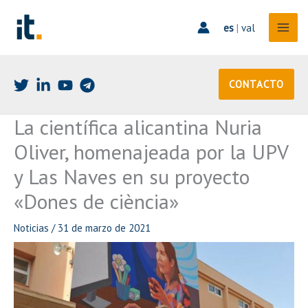
Ir
al
es
|
val
contenido
CONTACTO
La científica alicantina Nuria
Oliver, homenajeada por la UPV
y Las Naves en su proyecto
«Dones de ciència»
Noticias
/
31 de marzo de 2021