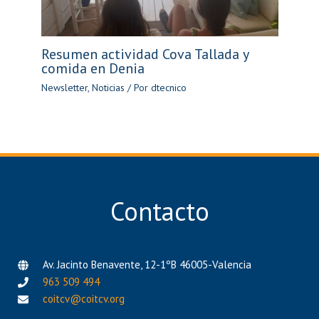
Resumen actividad Cova Tallada y
comida en Denia
Newsletter
,
Noticias
/ Por
dtecnico
Contacto
Av. Jacinto Benavente, 12-1ºB 46005-Valencia
963 509 494
coitcv@coitcv.org