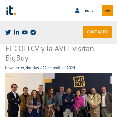
Ir
al
es
|
val
contenido
CONTACTO
El COITCV y la AVIT visitan
BigBuy
Newsletter
,
Noticias
/
22 de abril de 2024