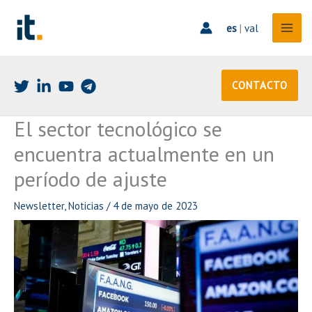
Ir
al
es
|
val
contenido
CONTACTO
El sector tecnológico se
encuentra actualmente en un
período de ajuste
Newsletter
,
Noticias
/
4 de mayo de 2023