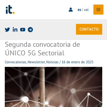
Ir
al
es
|
val
contenido
CONTACTO
Segunda convocatoria de
ÚNICO 5G Sectorial
Convocatorias
,
Newsletter
,
Noticias
/
16 de enero de 2023