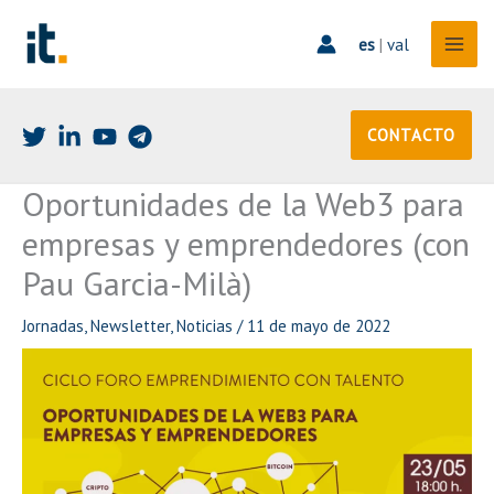
Ir
al
es
|
val
contenido
CONTACTO
Oportunidades de la Web3 para
empresas y emprendedores (con
Pau Garcia-Milà)
Jornadas
,
Newsletter
,
Noticias
/
11 de mayo de 2022