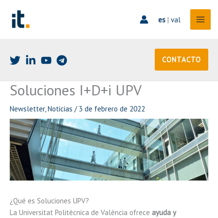
Ir
al
es
|
val
contenido
CONTACTO
Soluciones I+D+i UPV
Newsletter
,
Noticias
/
3 de febrero de 2022
¿Qué es Soluciones UPV?
La Universitat Politècnica de València ofrece
ayuda y