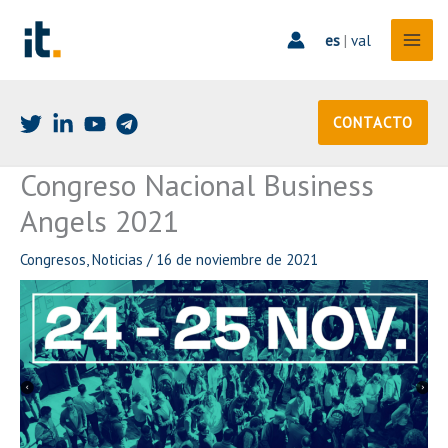
Ir
al
es
|
val
contenido
CONTACTO
Congreso Nacional Business
Angels 2021
Congresos
,
Noticias
/
16 de noviembre de 2021