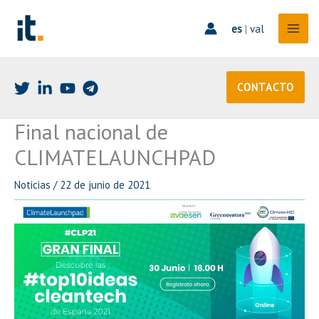
Ir
al
es
|
val
contenido
CONTACTO
Final nacional de
CLIMATELAUNCHPAD
Noticias
/
22 de junio de 2021