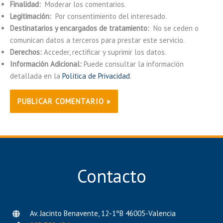
Finalidad:
Moderar los comentarios.
Legitimación:
Por consentimiento del interesado.
Destinatarios y encargados de tratamiento:
No se ceden o
comunican datos a terceros para prestar este servicio.
Derechos:
Acceder, rectificar y suprimir los datos.
Información Adicional:
Puede consultar la información
detallada en la
Política de Privacidad
.
Contacto
Av. Jacinto Benavente, 12-1ºB 46005-Valencia