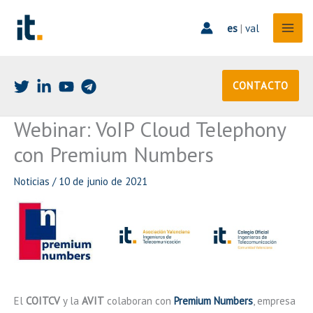
Ir
al
es
|
val
contenido
CONTACTO
Webinar: VoIP Cloud Telephony
con Premium Numbers
Noticias
/
10 de junio de 2021
El
COITCV
y la
AVIT
colaboran con
Premium Numbers
, empresa