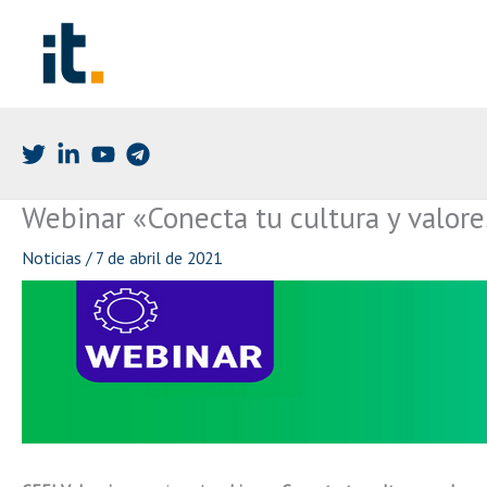
Ir
al
contenido
Webinar «Conecta tu cultura y valore
Noticias
/
7 de abril de 2021