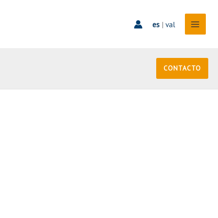
es
|
val
CONTACTO