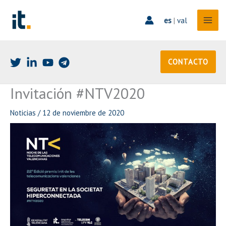
Ir
al
es
|
val
contenido
CONTACTO
Invitación #NTV2020
Noticias
/
12 de noviembre de 2020